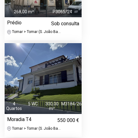
268,00 m²
P3065/24
Prédio
Sob consulta
Tomar > Tomar (S. João Ba...
4
5 WC
300,00
M3184/26
Quartos
m²
Moradia T4
550 000 €
Tomar > Tomar (S. João Ba...