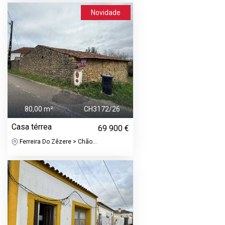
Novidade
80,00 m²
CH3172/26
Casa térrea
69 900 €
Ferreira Do Zêzere > Chão...