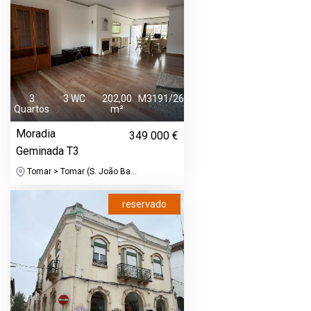
3
3 WC
202,00
M3191/26
Quartos
m²
Moradia
349 000 €
Geminada T3
Tomar > Tomar (S. João Ba...
reservado