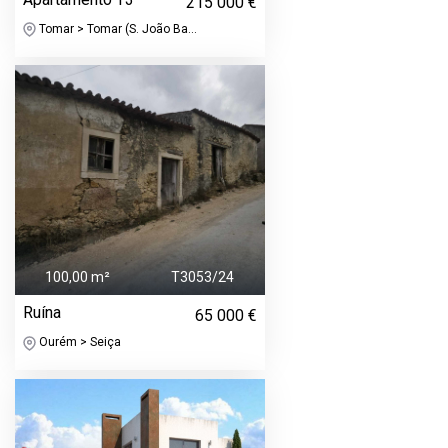
215 000 €
Tomar > Tomar (S. João Ba...
100,00 m²
T3053/24
Ruína
65 000 €
Ourém > Seiça