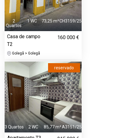
2
1 WC
73,25 m²
CH3159/25
Quartos
Casa de campo
160 000 €
T2
Golegã > Golegã
reservado
3 Quartos
2 WC
85,77 m²
A3151/25
Apartamento T3