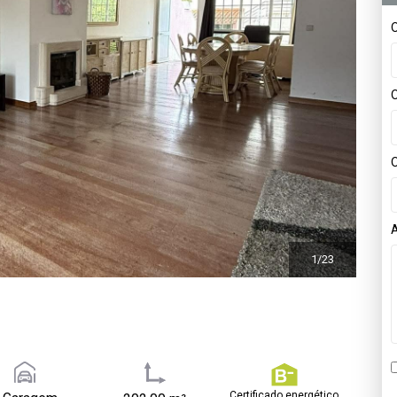
O
O
1/23
Certificado energético