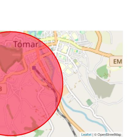
Leaflet
| © OpenStreetMap