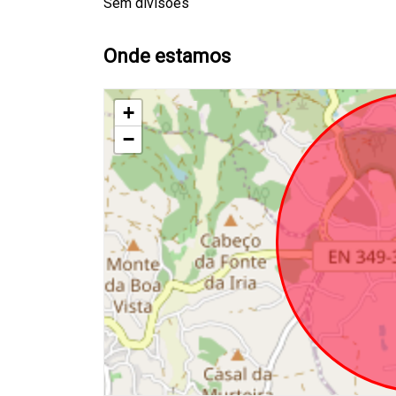
Sem divisões
Onde estamos
+
−