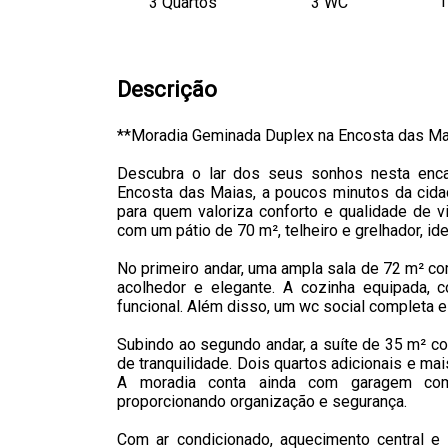
1
3 Quartos
3 WC
Descrição
**Moradia Geminada Duplex na Encosta das Ma
Descubra o lar dos seus sonhos nesta encan
Encosta das Maias, a poucos minutos da cida
para quem valoriza conforto e qualidade de vi
com um pátio de 70 m², telheiro e grelhador, 
No primeiro andar, uma ampla sala de 72 m² co
acolhedor e elegante. A cozinha equipada, c
funcional. Além disso, um wc social completa e
Subindo ao segundo andar, a suíte de 35 m² co
de tranquilidade. Dois quartos adicionais e ma
A moradia conta ainda com garagem com
proporcionando organização e segurança.
Com ar condicionado, aquecimento central e 