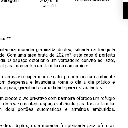
 Garagem
202,00 m²
Área útil
ias**
tadora moradia geminada duplex, situada na tranquila
de. Com uma área bruta de 202 m², esta casa é perfeita
da. O espaço exterior é um verdadeiro convite ao lazer,
ideal para momentos em família ou com amigos.
m lareira e recuperador de calor proporciona um ambiente
om despensa e lavandaria, torna o dia a dia prático e
ste piso, garantindo comodidade para os visitantes.
m closet e wc privativo com banheira oferece um refúgio
is dois wc garantem espaço suficiente para toda a família.
 dois portões automáticos e armários embutidos,
vidros duplos, esta moradia foi pensada para oferecer