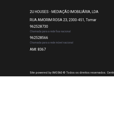
2U HOUSES - MEDIAÇÃO IMOBILIÁRIA, LDA
RUA AMORIM ROSA 23, 2300-451, Tomar
962528730
Chamada para a rede fixa nacional
962528566
Chamada para a rede móvel nacional
AMI: 8367
Site powered by
IMO360
© Todos os direitos reservados.
Centr