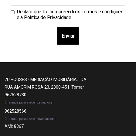
Declaro que li e compreendi os
Termos e condições
e a Política de Privacidade
.
Enviar
2U HOUSES - MEDIAÇÃO IMOBILIÁRIA, LDA
RUA AMORIM ROSA 23, 2300-451, Tomar
962528730
Chamada para a rede fixa nacional
962528566
Chamada para a rede móvel nacional
AMI: 8367