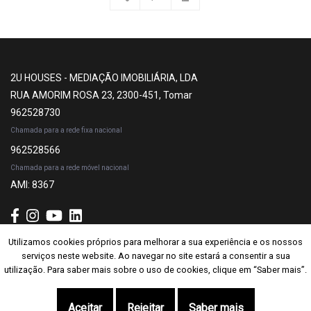
2U HOUSES - MEDIAÇÃO IMOBILIÁRIA, LDA
RUA AMORIM ROSA 23, 2300-451, Tomar
962528730
Chamada para a rede fixa nacional
962528566
Chamada para a rede móvel nacional
AMI: 8367
Utilizamos cookies próprios para melhorar a sua experiência e os nossos
Utilizamos cookies próprios para melhorar a sua experiência e os nossos
Subscrever
serviços neste website. Ao navegar no site estará a consentir a sua
serviços neste website. Ao navegar no site estará a consentir a sua
utilização. Para saber mais sobre o uso de cookies, clique em “Saber mais”.
utilização. Para saber mais sobre o uso de cookies, clique em “Saber mais”.
Site powered by
IMO360
© Todos os direitos reservados.
Centro de resolução
Aceitar
Aceitar
Rejeitar
Rejeitar
Saber mais
Saber mais