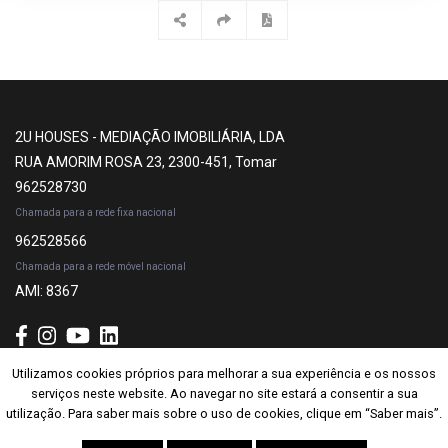
2U HOUSES - MEDIAÇÃO IMOBILIÁRIA, LDA
RUA AMORIM ROSA 23, 2300-451, Tomar
962528730
Chamada para a rede fixa nacional
962528566
Chamada para a rede móvel nacional
AMI: 8367
Utilizamos cookies próprios para melhorar a sua experiência e os nossos
Utilizamos cookies próprios para melhorar a sua experiência e os nossos
Subscrever
serviços neste website. Ao navegar no site estará a consentir a sua
serviços neste website. Ao navegar no site estará a consentir a sua
utilização. Para saber mais sobre o uso de cookies, clique em “Saber mais”.
utilização. Para saber mais sobre o uso de cookies, clique em “Saber mais”.