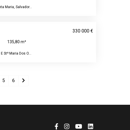
a Maria, Salvador...
330 000 €
135,80 m²
E Stª Maria Dos O...
5
6