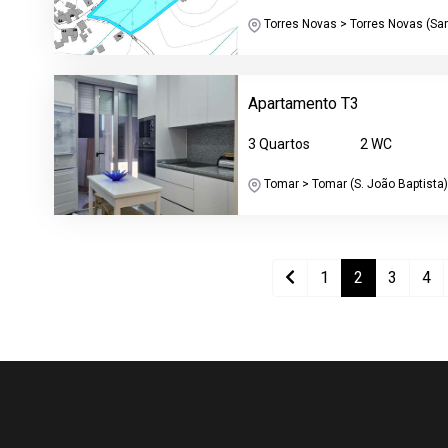
Torres Novas > Torres Novas (Sant
Apartamento T3
3 Quartos
2 WC
Tomar > Tomar (S. João Baptista) 
1
2
3
4