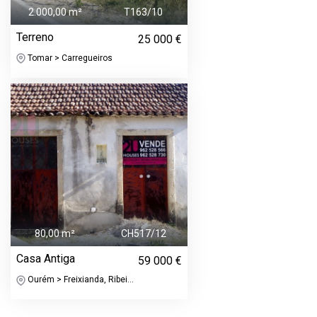
2.000,00 m²
T163/10
Terreno
25 000 €
Tomar > Carregueiros
80,00 m²
CH517/12
Casa Antiga
59 000 €
Ourém > Freixianda, Ribei...