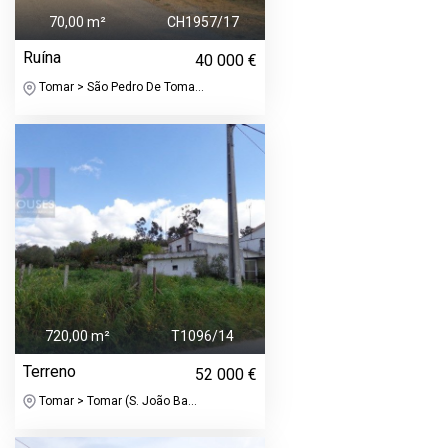
70,00 m²
CH1957/17
Ruína
40 000 €
Tomar > São Pedro De Toma...
720,00 m²
T1096/14
Terreno
52 000 €
Tomar > Tomar (S. João Ba...