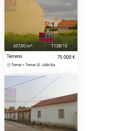
507,00 m²
T128/10
Terreno
75 000 €
Tomar > Tomar (S. João Ba...