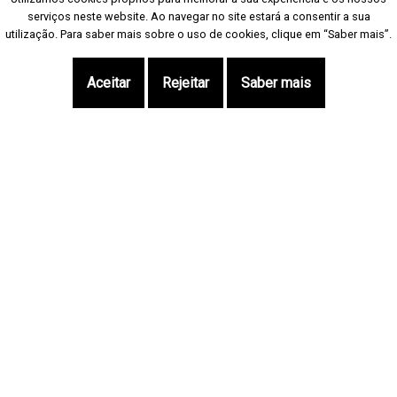
serviços neste website. Ao navegar no site estará a consentir a sua
serviços neste website. Ao navegar no site estará a consentir a sua
utilização. Para saber mais sobre o uso de cookies, clique em “Saber mais”.
utilização. Para saber mais sobre o uso de cookies, clique em “Saber mais”.
Aceitar
Aceitar
Rejeitar
Rejeitar
Saber mais
Saber mais
Aceda num só clique
Apartamentos