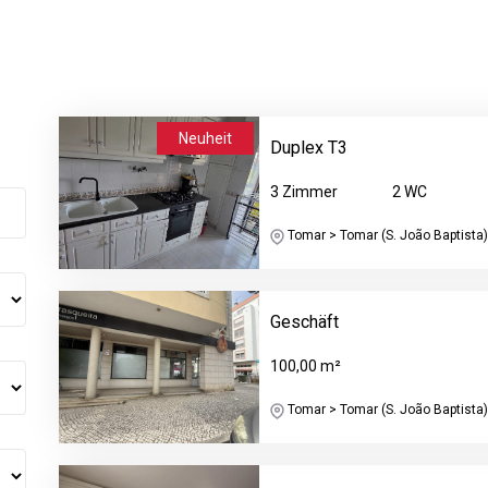
Neuheit
Duplex T3
3 Zimmer
2 WC
Tomar > Tomar (S. João Baptista) 
Geschäft
100,00 m²
Tomar > Tomar (S. João Baptista) 