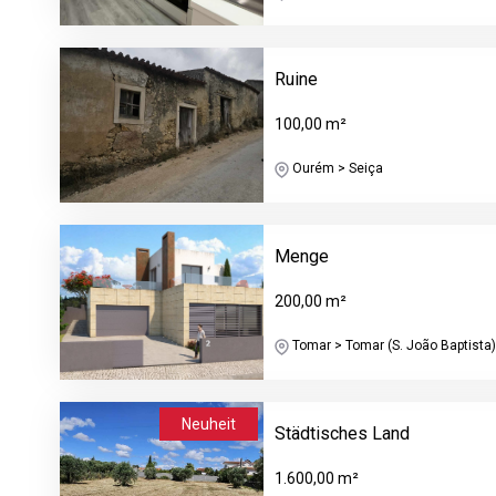
Ruine
100,00 m²
Ourém > Seiça
Menge
200,00 m²
Tomar > Tomar (S. João Baptista) 
Neuheit
Städtisches Land
1.600,00 m²