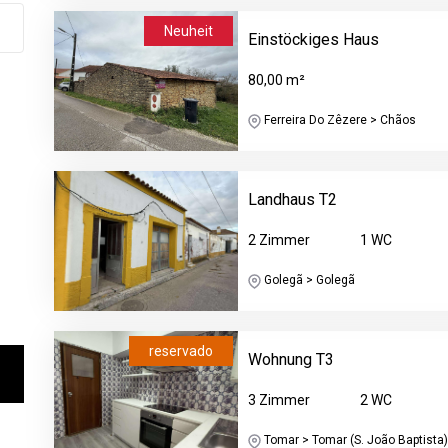
Neuheit
Einstöckiges Haus
80,00 m²
Ferreira Do Zêzere > Chãos
Landhaus T2
2 Zimmer
1 WC
Golegã > Golegã
reservado
Wohnung T3
3 Zimmer
2 WC
Tomar > Tomar (S. João Baptista) 