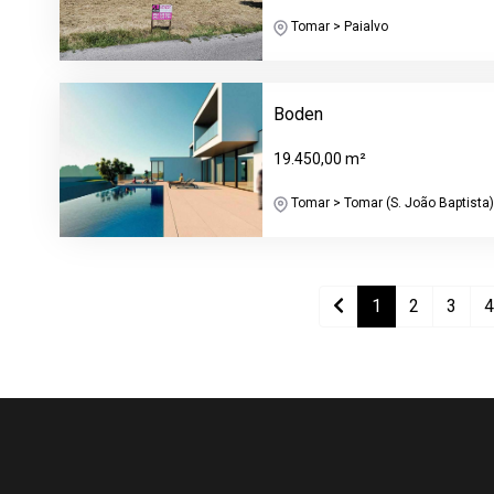
Tomar > Paialvo
Boden
19.450,00 m²
Tomar > Tomar (S. João Baptista) 
1
2
3
4