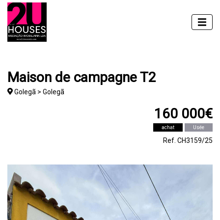
Maison de campagne T2
Golegã > Golegã
160 000€
achat
Usée
Ref. CH3159/25