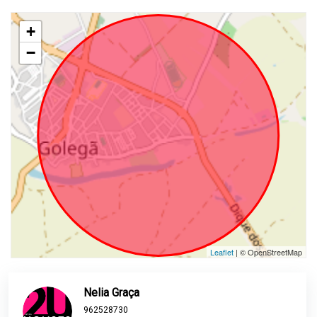
+
−
Leaflet
| © OpenStreetMap
Nelia Graça
962528730