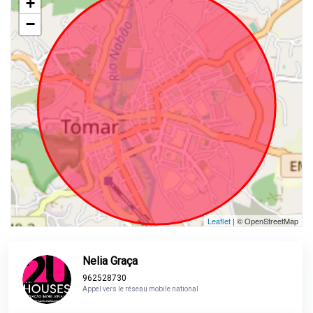
+
−
Leaflet
| © OpenStreetMap
Nelia Graça
962528730
Appel vers le réseau mobile national