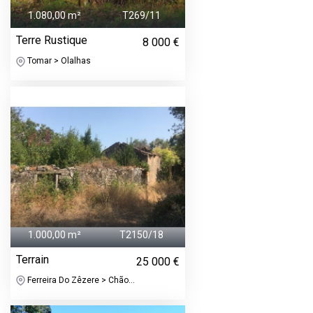
1.080,00 m²
T269/11
Terre Rustique
8 000 €
Tomar > Olalhas
1.000,00 m²
T2150/18
Terrain
25 000 €
Ferreira Do Zêzere > Chão...