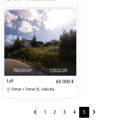
700,00 m²
T2522/20
Lot
60 000 €
Tomar > Tomar (S. João Ba...
1
2
3
4
5